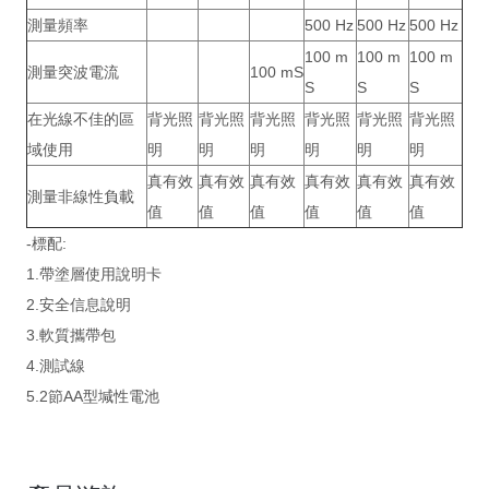
測量頻率
500 Hz
500 Hz
500 Hz
100 m
100 m
100 m
測量突波電流
100 mS
S
S
S
在光線不佳的區
背光照
背光照
背光照
背光照
背光照
背光照
域使用
明
明
明
明
明
明
真有效
真有效
真有效
真有效
真有效
真有效
測量非線性負載
值
值
值
值
值
值
-標配:
1.帶塗層使用說明卡
2.安全信息說明
3.軟質攜帶包
4.測試線
5.2節AA型堿性電池