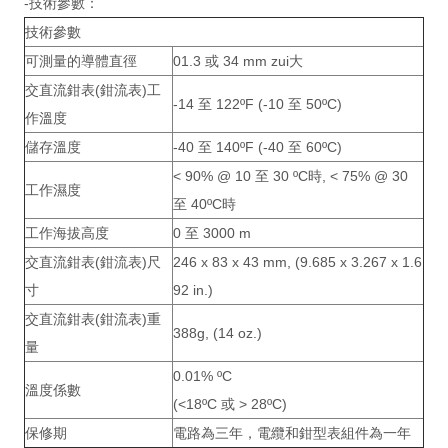
-技術參數：
技術參數
可測量的導體直徑
01.3 或 34 mm zui大
交直流鉗表(鉗流表)工
-14 至 122ºF (-10 至 50ºC)
作溫度
儲存溫度
-40 至 140ºF (-40 至 60ºC)
< 90% @ 10 至 30 ºC時, < 75% @ 30
工作濕度
至 40ºC時
工作海拔高度
0 至 3000 m
交直流鉗表(鉗流表)尺
246 x 83 x 43 mm, (9.685 x 3.267 x 1.6
寸
92 in.)
交直流鉗表(鉗流表)重
388g, (14 oz.)
量
0.01% ºC
溫度係數
(<18ºC 或 > 28ºC)
保修期
電路為三年，電纜和鉗型表組件為一年