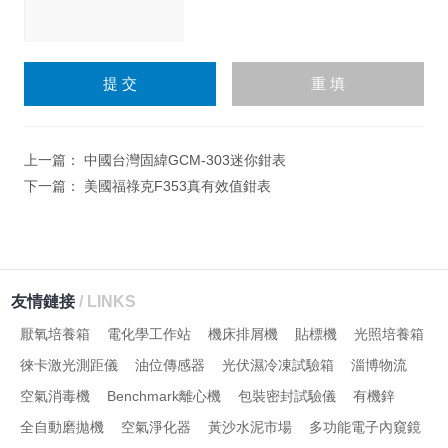
請
輸
入
計算結果（填寫阿拉伯數
字），如：三加四=7
上一篇：
中國台灣固緯GCM-303迷你鉗表
下一篇：
美國福祿克F353真有效值鉗表
友情鏈接
/ LINKS
厭氧培養箱
電化學工作站
機床排屑機
貼標機
光照培養箱
徠卡激光測距儀
油位傳感器
光伏濕冷凍試驗箱
淄博物流
空氣消毒機
Benchmark離心機
包裝密封試驗儀
有機鋅
全自動磨拋機
空氣淨化器
黃沙水泥市場
多功能電子內窺鏡