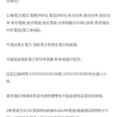
出報告)
12種電力測試:電壓(RMS),電流(RMS),有功功率,無功功率,視在功
率,有功電能,無功電能,視在電能,功率因數(COSθ),頻率,需求測試,
中性電流(僅三相4線)。
可測試再生電力:消耗電力和再生電力的檢測。
可確認各相的電力和功率因數:對各相進行監控。
設定記錄時間:1/2/5/10/15/20/30秒,1/2/5/10/15/20/30分鍾,1小
時。
需求測試:蜂鳴音和背光燈閃爍警告不能超過預設需求目標值。
2種電源方式:AC電源和6節堿性AALR6電池(連續測試時間約7小