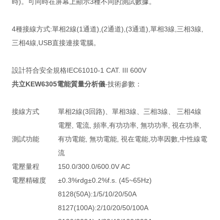
時)。可同時在屏幕上顯示3種不同的測試數據。
4種接線方式:單相2線(1通道),(2通道),(3通道),單相3線,三相3線,
三相4線,USB直接連接電腦。
設計符合安全規格IEC61010-1 CAT. III 600V
共立KEW6305電能質量分析儀
-技術參數：
接線方式
單相2線(3回路)、單相3線、三相3線、 三相4線
電壓, 電流, 頻率,有功功率, 無功功率, 視在功率,
測試功能
有功電能, 無功電能, 視在電能,功率因數,中性線電
流
電壓量程
150.0/300.0/600.0V AC
電壓精確度
±0.3%rdg±0.2%f.s. (45~65Hz)
8128(50A):1/5/10/20/50A
8127(100A):2/10/20/50/100A