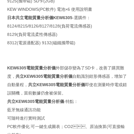
9125(攜帶箱) SD卡(2GB)
KEW WINDOWS(PC軟件) 電池×6 使用說明書
日本共
立電能質量分析儀KEW6305
-選購件：
8124/8215/8126/8127/8128(負荷電流傳感器)
8129(負荷電流柔性傳感器)
8312(電源適配器) 9132(磁鐵攜帶箱)
KEW6305電能質量分析儀
外部儲存變為了SD卡，改善了購買難
度，
共立KEW6305電能質量分析儀
自動識別鉗形傳感器，增加了
自動量程，
共立KEW6305電能質量分析儀
即使在測量時停電或錯
誤關機，當前數據仍會被保留。
共立KEW6305電能質量分析儀
-特點：
藍牙無線通訊功能
可隨時進行實時測試
PC軟件優化:可一鍵生成圖表；CO2、原油換算(可直接輸