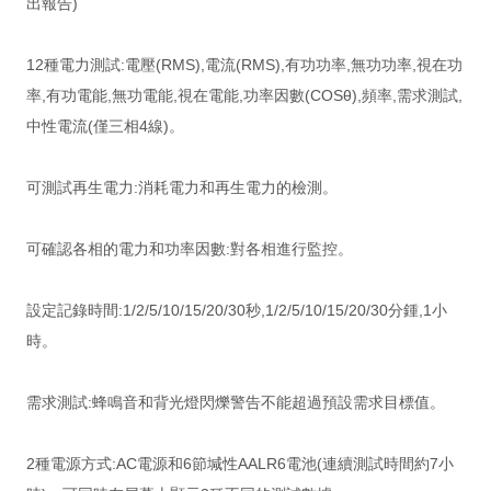
出報告)
12種電力測試:電壓(RMS),電流(RMS),有功功率,無功功率,視在功
率,有功電能,無功電能,視在電能,功率因數(COSθ),頻率,需求測試,
中性電流(僅三相4線)。
可測試再生電力:消耗電力和再生電力的檢測。
可確認各相的電力和功率因數:對各相進行監控。
設定記錄時間:1/2/5/10/15/20/30秒,1/2/5/10/15/20/30分鍾,1小
時。
需求測試:蜂鳴音和背光燈閃爍警告不能超過預設需求目標值。
2種電源方式:AC電源和6節堿性AALR6電池(連續測試時間約7小