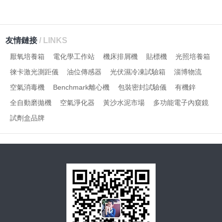
友情鏈接
/ LINKS
厭氧培養箱
電化學工作站
機床排屑機
貼標機
光照培養箱
徠卡激光測距儀
油位傳感器
光伏濕冷凍試驗箱
淄博物流
空氣消毒機
Benchmark離心機
包裝密封試驗儀
有機鋅
全自動磨拋機
空氣淨化器
黃沙水泥市場
多功能電子內窺鏡
試劑盒品牌