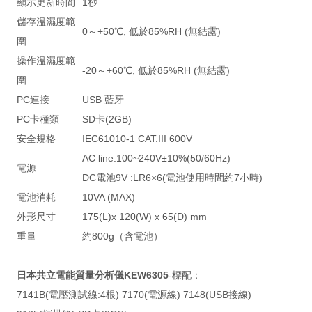
顯示更新時間
1秒
儲存溫濕度範
0～+50℃, 低於85%RH (無結露)
圍
操作溫濕度範
-20～+60℃, 低於85%RH (無結露)
圍
PC連接
USB 藍牙
PC卡種類
SD卡(2GB)
安全規格
IEC61010-1 CAT.III 600V
AC line:100~240V±10%(50/60Hz)
電源
DC電池9V :LR6×6(電池使用時間約7小時)
電池消耗
10VA (MAX)
外形尺寸
175(L)x 120(W) x 65(D) mm
重量
約800g（含電池）
日本共
立電能質量分析儀KEW6305
-標配：
7141B(電壓測試線:4根) 7170(電源線) 7148(USB接線)