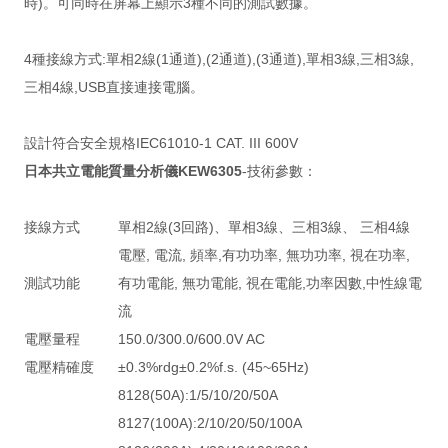
時)。可同時在屏幕上顯示3種不同的測試數據。
4種接線方式:單相2線(1通道),(2通道),(3通道),單相3線,三相3線,
三相4線,USB直接連接電腦。
設計符合安全規格IEC61010-1 CAT. III 600V
日本共
立電能質量分析儀KEW6305
-技術參數：
接線方式
單相2線(3回路)、單相3線、三相3線、 三相4線
電壓, 電流, 頻率,有功功率, 無功功率, 視在功率,
測試功能
有功電能, 無功電能, 視在電能,功率因數,中性線電
流
電壓量程
150.0/300.0/600.0V AC
電壓精確度
±0.3%rdg±0.2%f.s. (45~65Hz)
8128(50A):1/5/10/20/50A
8127(100A):2/10/20/50/100A