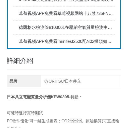
草莓视频APP免费看草莓视频网站十八禁735FN1.5正確的校準步驟
德爾格水檢測管8103061在壓縮空氣質量檢測中的應用
草莓视频APP免费看 minitest2500配N02探頭如何兩點校準？
詳細介紹
品牌
KYORITSU/日本共立
日本共
立電能質量分析儀KEW6305
-特點：
可隨時進行實時測試
PC軟件優化:可一鍵生成圖表；CO2、原油換算(可直接輸