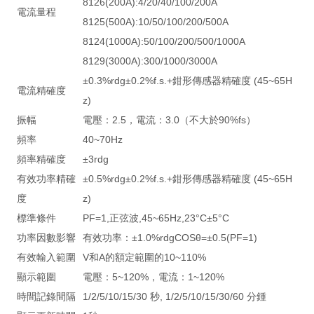
8126(200A):4/20/40/100/200A
電流量程
8125(500A):10/50/100/200/500A
8124(1000A):50/100/200/500/1000A
8129(3000A):300/1000/3000A
±0.3%rdg±0.2%f.s.+鉗形傳感器精確度 (45~65H
電流精確度
z)
振幅
電壓：2.5，電流：3.0（不大於90%fs）
頻率
40~70Hz
頻率精確度
±3rdg
有效功率精確
±0.5%rdg±0.2%f.s.+鉗形傳感器精確度 (45~65H
度
z)
標準條件
PF=1,正弦波,45~65Hz,23°C±5°C
功率因數影響
有效功率：±1.0%rdgCOSθ=±0.5(PF=1)
有效輸入範圍
V和A的額定範圍的10~110%
顯示範圍
電壓：5~120%，電流：1~120%
時間記錄間隔
1/2/5/10/15/30 秒, 1/2/5/10/15/30/60 分鍾