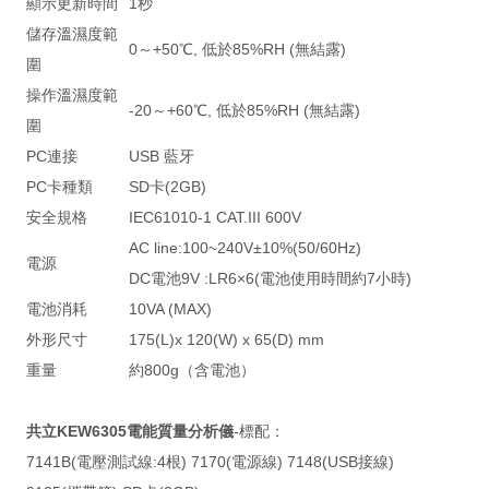
顯示更新時間
1秒
儲存溫濕度範
0～+50℃, 低於85%RH (無結露)
圍
操作溫濕度範
-20～+60℃, 低於85%RH (無結露)
圍
PC連接
USB 藍牙
PC卡種類
SD卡(2GB)
安全規格
IEC61010-1 CAT.III 600V
AC line:100~240V±10%(50/60Hz)
電源
DC電池9V :LR6×6(電池使用時間約7小時)
電池消耗
10VA (MAX)
外形尺寸
175(L)x 120(W) x 65(D) mm
重量
約800g（含電池）
共立KEW6305電能質量分析儀
-標配：
7141B(電壓測試線:4根) 7170(電源線) 7148(USB接線)